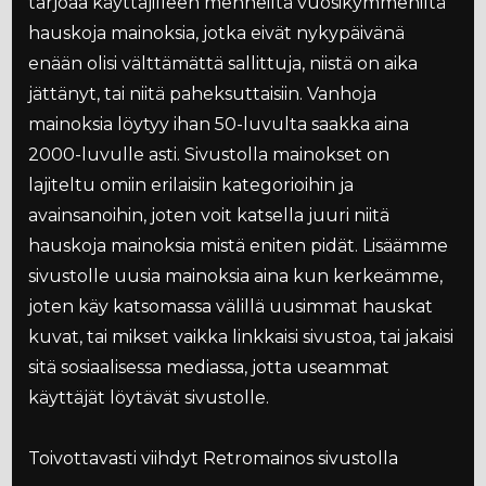
tarjoaa käyttäjilleen menneiltä vuosikymmeniltä
hauskoja mainoksia, jotka eivät nykypäivänä
enään olisi välttämättä sallittuja, niistä on aika
jättänyt, tai niitä paheksuttaisiin. Vanhoja
mainoksia löytyy ihan 50-luvulta saakka aina
2000-luvulle asti. Sivustolla mainokset on
lajiteltu omiin erilaisiin kategorioihin ja
avainsanoihin, joten voit katsella juuri niitä
hauskoja mainoksia mistä eniten pidät. Lisäämme
sivustolle uusia mainoksia aina kun kerkeämme,
joten käy katsomassa välillä uusimmat hauskat
kuvat, tai mikset vaikka linkkaisi sivustoa, tai jakaisi
sitä sosiaalisessa mediassa, jotta useammat
käyttäjät löytävät sivustolle.
Toivottavasti viihdyt Retromainos sivustolla