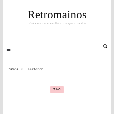
Retromainos
Mainoksia menneiltä vuosikymmeniltä
Etusivu
Huurteinen
TAG