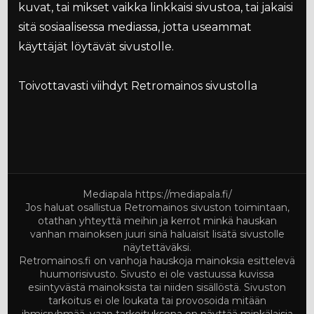
kuvat, tai mikset vaikka linkkaisi sivustoa, tai jakaisi
sitä sosiaalisessa mediassa, jotta useammat
käyttäjät löytävät sivustolle.
Toivottavasti viihdyt Retromainos sivustolla
Mediapala
https://mediapala.fi/
Jos haluat osallistua Retromainos sivuston toimintaan,
otathan yhteyttä meihin ja kerrot minkä hauskan
vanhan mainoksen juuri sinä haluaisit lisätä sivustolle
näytettäväksi.
Retromainos.fi on vanhoja hauskoja mainoksia esittelevä
huumorisivusto. Sivusto ei ole vastuussa kuvissa
esiintyvästä mainoksista tai niiden sisällöstä. Sivuston
tarkoitus ei ole loukata tai provosoida mitään
ihmisryhmää, vaan tarkoituksena on näyttää minkälaisia