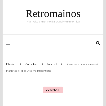
Retromainos
Mainoksia menneiltä vuosikymmeniltä
Etusivu
Mainokset
Juomat
Liikaa vaimon seurassa?
Harkitse Mid-olutta vaihtoehtona
JUOMAT