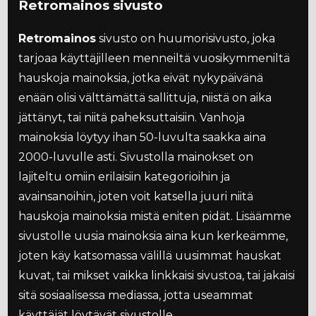
Retromainos sivusto
Retromainos
sivusto on huumorisivusto, joka
tarjoaa käyttäjilleen menneiltä vuosikymmeniltä
hauskoja mainoksia, jotka eivät nykypäivänä
enään olisi välttämättä sallittuja, niistä on aika
jättänyt, tai niitä paheksuttaisiin. Vanhoja
mainoksia löytyy ihan 50-luvulta saakka aina
2000-luvulle asti. Sivustolla mainokset on
lajiteltu omiin erilaisiin kategorioihin ja
avainsanoihin, joten voit katsella juuri niitä
hauskoja mainoksia mistä eniten pidät. Lisäämme
sivustolle uusia mainoksia aina kun kerkeämme,
joten käy katsomassa välillä uusimmat hauskat
kuvat, tai mikset vaikka linkkaisi sivustoa, tai jakaisi
sitä sosiaalisessa mediassa, jotta useammat
käyttäjät löytävät sivustolle.