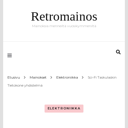
Retromainos
Mainoksia menneiltä vuosikymmeniltä
Etusivu
Mainokset
Elektroniikka
Sci-Fi Taskulaskin
Tietokone yhdistelmä
ELEKTRONIIKKA