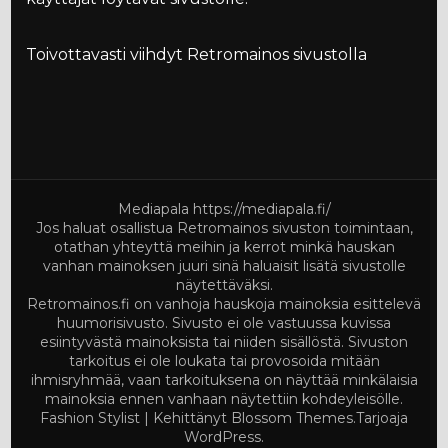
Toivottavasti viihdyt Retromainos sivustolla
Mediapala
https://mediapala.fi/
Jos haluat osallistua Retromainos sivuston toimintaan,
otathan yhteyttä meihin ja kerrot minkä hauskan
vanhan mainoksen juuri sinä haluaisit lisätä sivustolle
näytettäväksi.
Retromainos.fi on vanhoja hauskoja mainoksia esittelevä
huumorisivusto. Sivusto ei ole vastuussa kuvissa
esiintyvästä mainoksista tai niiden sisällöstä. Sivuston
tarkoitus ei ole loukata tai provosoida mitään
ihmisryhmää, vaan tarkoituksena on näyttää minkälaisia
mainoksia ennen vanhaan näytettiin kohdeyleisölle.
Fashion Stylist | Kehittänyt
Blossom Themes
.Tarjoaja
WordPress
.