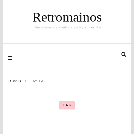
Retromainos
Mainoksia menneiltä vuosikymmeniltä
Etusivu
TRS-80
TAG