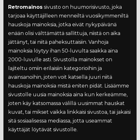
Retromainos
sivusto on huumorisivusto, joka
tarjoaa käyttäjilleen menneiltä vuosikymmeniltä
hauskoja mainoksia, jotka eivät nykypäivänä
enään olisi välttämättä sallittuja, niistä on aika
jättänyt, tai niitä paheksuttaisiin. Vanhoja
mainoksia löytyy ihan 50-luvulta saakka aina
2000-luvulle asti. Sivustolla mainokset on
lajiteltu omiin erilaisiin kategorioihin ja
avainsanoihin, joten voit katsella juuri niitä
hauskoja mainoksia mistä eniten pidät. Lisäämme
sivustolle uusia mainoksia aina kun kerkeämme,
joten käy katsomassa välillä uusimmat hauskat
kuvat, tai mikset vaikka linkkaisi sivustoa, tai jakaisi
sitä sosiaalisessa mediassa, jotta useammat
käyttäjät löytävät sivustolle.