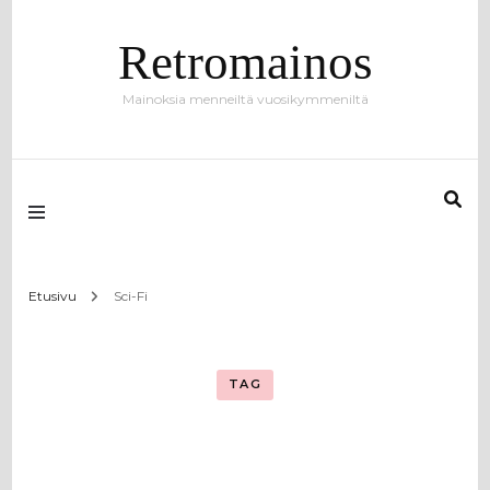
Retromainos
Mainoksia menneiltä vuosikymmeniltä
Etusivu
Sci-Fi
TAG