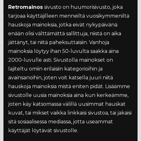
Retromainos
sivusto on huumorisivusto, joka
tarjoaa käyttäjilleen menneiltä vuosikymmeniltä
hauskoja mainoksia, jotka eivät nykypäivänä
enään olisi välttämättä sallittuja, niistä on aika
jättänyt, tai niitä paheksuttaisiin. Vanhoja
mainoksia löytyy ihan 50-luvulta saakka aina
2000-luvulle asti. Sivustolla mainokset on
lajiteltu omiin erilaisiin kategorioihin ja
avainsanoihin, joten voit katsella juuri niitä
hauskoja mainoksia mistä eniten pidät. Lisäämme
sivustolle uusia mainoksia aina kun kerkeämme,
joten käy katsomassa välillä uusimmat hauskat
kuvat, tai mikset vaikka linkkaisi sivustoa, tai jakaisi
sitä sosiaalisessa mediassa, jotta useammat
käyttäjät löytävät sivustolle.