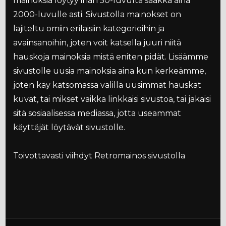
mainoksia löytyy ihan 50-luvulta saakka aina
2000-luvulle asti. Sivustolla mainokset on
lajiteltu omiin erilaisiin kategorioihin ja
avainsanoihin, joten voit katsella juuri niitä
hauskoja mainoksia mistä eniten pidät. Lisäämme
sivustolle uusia mainoksia aina kun kerkeämme,
joten käy katsomassa välillä uusimmat hauskat
kuvat, tai mikset vaikka linkkaisi sivustoa, tai jakaisi
sitä sosiaalisessa mediassa, jotta useammat
käyttäjät löytävät sivustolle.
Toivottavasti viihdyt Retromainos sivustolla