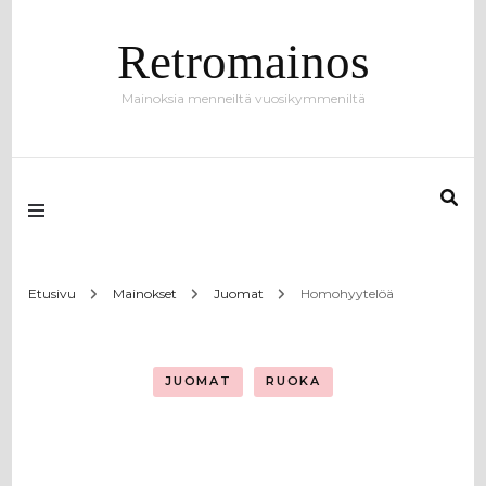
Retromainos
Mainoksia menneiltä vuosikymmeniltä
Etusivu
Mainokset
Juomat
Homohyytelöä
JUOMAT
RUOKA