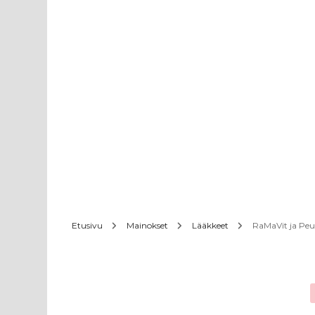
Etusivu
Mainokset
Lääkkeet
RaMaVit ja Peu