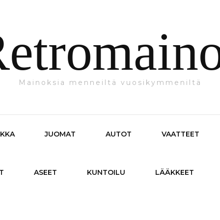
etromain
Mainoksia menneiltä vuosikymmeniltä
IKKA
JUOMAT
AUTOT
VAATTEET
T
ASEET
KUNTOILU
LÄÄKKEET