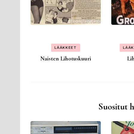
LÄÄKKEET
LÄÄ
Naisten Lihotuskuuri
Li
Suositut 