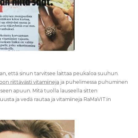
an, että sinun tarvitsee laittaa peukaloa suuhun.
on riittävästi vitamiineja
ja puhelimessa puhuminen
seen apuun. Mitä tuolla lauseella sitten
suusta ja vedä rautaa ja vitamiineja RaMaVIT:in