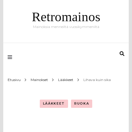
Retromainos
Mainoksia menneiltä vuosikymmeniltä
Etusivu
Mainokset
Lääkkeet
Lihava kuin sika
LÄÄKKEET
RUOKA