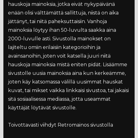
hauskoja mainoksia, jotka eivät nykypäivänä
enään olisi välttämättä sallittuja, niistä on aika
jättänyt, tai niitä paheksuttaisiin. Vanhoja
mainoksia löytyy ihan 50-luvulta saakka aina
2000-luvulle asti. Sivustolla mainokset on
lajiteltu omiin erilaisiin kategorioihin ja
avainsanoihin, joten voit katsella juuri niitä
hauskoja mainoksia mistä eniten pidät. Lisäämme
sivustolle uusia mainoksia aina kun kerkeämme,
joten käy katsomassa välillä uusimmat hauskat
kuvat, tai mikset vaikka linkkaisi sivustoa, tai jakaisi
sitä sosiaalisessa mediassa, jotta useammat
käyttäjät löytävät sivustolle.
Toivottavasti viihdyt Retromainos sivustolla