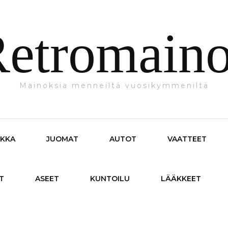
etromain
Mainoksia menneiltä vuosikymmeniltä
IKKA
JUOMAT
AUTOT
VAATTEET
T
ASEET
KUNTOILU
LÄÄKKEET