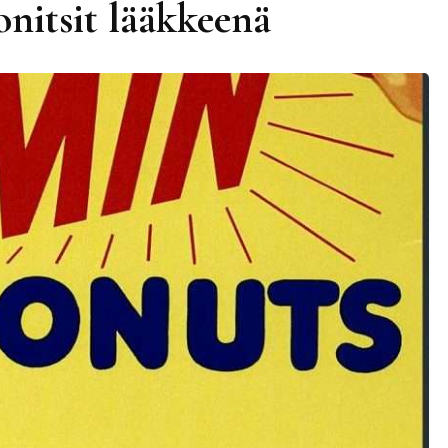
nitsit lääkkeenä