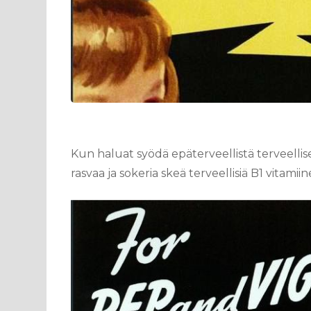
Kun haluat syödä epäterveellistä terveellises
rasvaa ja sokeria skeä terveellisiä B1 vitamiin