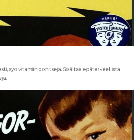
ti, syö vitamiinidonitseja. Sisältää epäterveellistä
eja.