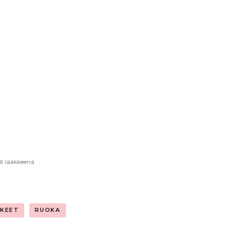
it lääkkeenä
KKEET
RUOKA