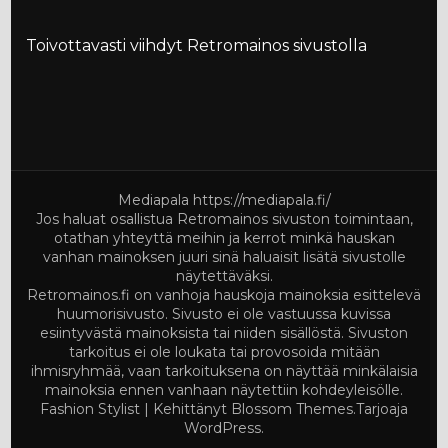
Toivottavasti viihdyt Retromainos sivustolla
Mediapala
https://mediapala.fi/
Jos haluat osallistua Retromainos sivuston toimintaan,
otathan yhteyttä meihin ja kerrot minkä hauskan
vanhan mainoksen juuri sinä haluaisit lisätä sivustolle
näytettäväksi.
Retromainos.fi on vanhoja hauskoja mainoksia esittelevä
huumorisivusto. Sivusto ei ole vastuussa kuvissa
esiintyvästä mainoksista tai niiden sisällöstä. Sivuston
tarkoitus ei ole loukata tai provosoida mitään
ihmisryhmää, vaan tarkoituksena on näyttää minkälaisia
mainoksia ennen vanhaan näytettiin kohdeyleisölle.
Fashion Stylist | Kehittänyt
Blossom Themes
.Tarjoaja
WordPress
.