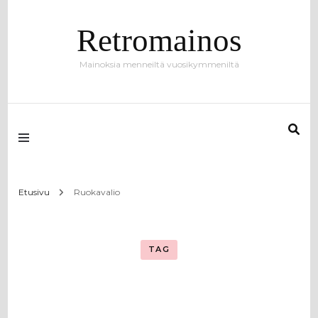
Retromainos
Mainoksia menneiltä vuosikymmeniltä
Etusivu
Ruokavalio
TAG