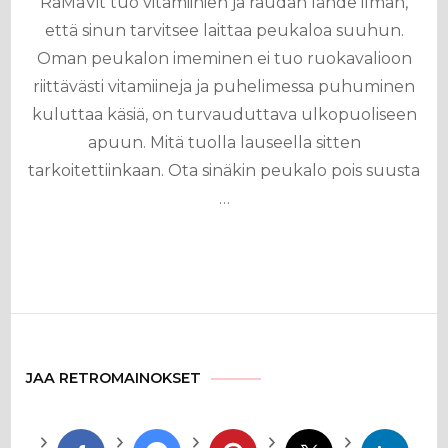
RaMaVit tuo vitamiinien ja raudan lähde ilman,
että sinun tarvitsee laittaa peukaloa suuhun.
Oman peukalon imeminen ei tuo ruokavalioon
riittävästi vitamiineja ja puhelimessa puhuminen
kuluttaa käsiä, on turvauduttava ulkopuoliseen
apuun. Mitä tuolla lauseella sitten
tarkoitettiinkaan. Ota sinäkin peukalo pois suusta
…
JAA RETROMAINOKSET