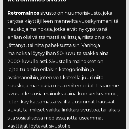
Retromainos
sivusto on huumorisivusto, joka
tarjoaa käyttäjilleen menneiltä vuosikymmeniltä
hauskoja mainoksia, jotka eivät nykypäivänä
enään olisi välttämättä sallittuja, niistä on aika
jättänyt, tai niitä paheksuttaisiin. Vanhoja
mainoksia löytyy ihan 50-luvulta saakka aina
2000-luvulle asti. Sivustolla mainokset on
lajiteltu omiin erilaisiin kategorioihin ja
avainsanoihin, joten voit katsella juuri niitä
hauskoja mainoksia mistä eniten pidät. Lisäämme
sivustolle uusia mainoksia aina kun kerkeämme,
joten käy katsomassa välillä uusimmat hauskat
kuvat, tai mikset vaikka linkkaisi sivustoa, tai jakaisi
sitä sosiaalisessa mediassa, jotta useammat
käyttäjät löytävät sivustolle.