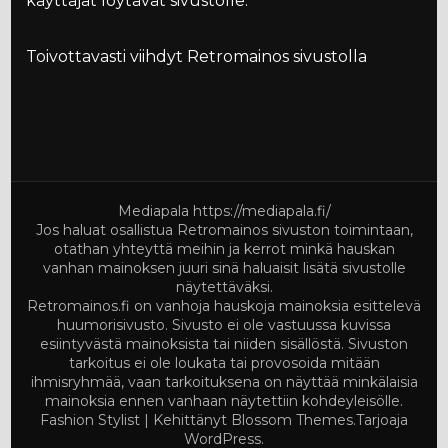
käyttäjät löytävät sivustolle.
Toivottavasti viihdyt Retromainos sivustolla
Mediapala
https://mediapala.fi/
Jos haluat osallistua Retromainos sivuston toimintaan,
otathan yhteyttä meihin ja kerrot minkä hauskan
vanhan mainoksen juuri sinä haluaisit lisätä sivustolle
näytettäväksi.
Retromainos.fi on vanhoja hauskoja mainoksia esittelevä
huumorisivusto. Sivusto ei ole vastuussa kuvissa
esiintyvästä mainoksista tai niiden sisällöstä. Sivuston
tarkoitus ei ole loukata tai provosoida mitään
ihmisryhmää, vaan tarkoituksena on näyttää minkälaisia
mainoksia ennen vanhaan näytettiin kohdeyleisölle.
Fashion Stylist | Kehittänyt
Blossom Themes
.Tarjoaja
WordPress
.