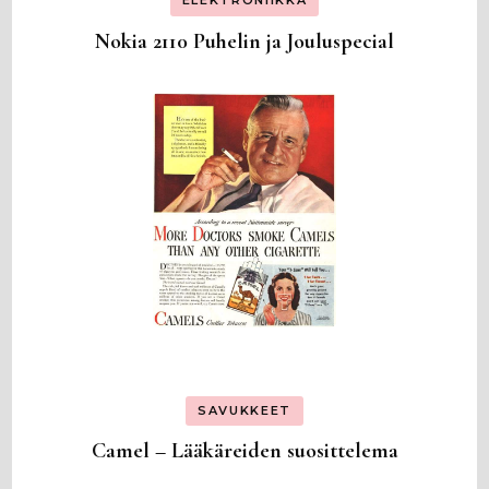
ELEKTRONIIKKA
Nokia 2110 Puhelin ja Jouluspecial
SAVUKKEET
Camel – Lääkäreiden suosittelema