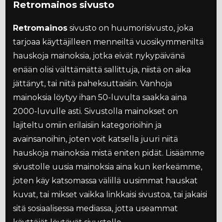
Retromainos sivusto
Retromainos
sivusto on huumorisivusto, joka
tarjoaa käyttäjilleen menneiltä vuosikymmeniltä
hauskoja mainoksia, jotka eivät nykypäivänä
enään olisi välttämättä sallittuja, niistä on aika
jättänyt, tai niitä paheksuttaisiin. Vanhoja
mainoksia löytyy ihan 50-luvulta saakka aina
2000-luvulle asti. Sivustolla mainokset on
lajiteltu omiin erilaisiin kategorioihin ja
avainsanoihin, joten voit katsella juuri niitä
hauskoja mainoksia mistä eniten pidät. Lisäämme
sivustolle uusia mainoksia aina kun kerkeämme,
joten käy katsomassa välillä uusimmat hauskat
kuvat, tai mikset vaikka linkkaisi sivustoa, tai jakaisi
sitä sosiaalisessa mediassa, jotta useammat