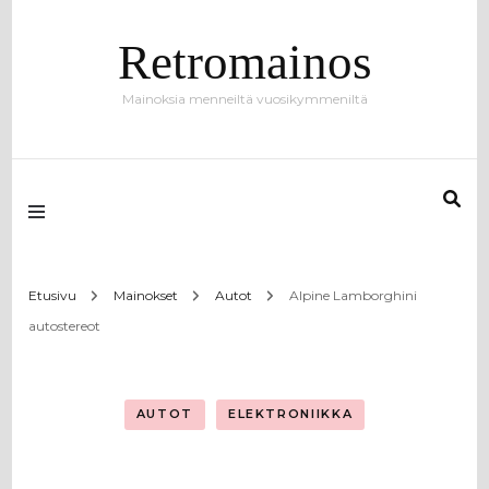
Retromainos
Mainoksia menneiltä vuosikymmeniltä
Etusivu
Mainokset
Autot
Alpine Lamborghini
autostereot
AUTOT
ELEKTRONIIKKA