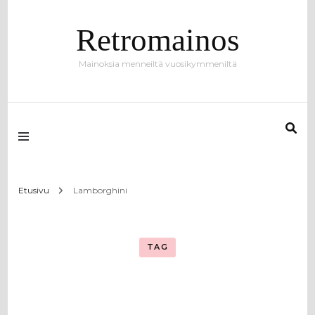
Retromainos
Mainoksia menneiltä vuosikymmeniltä
Etusivu
Lamborghini
TAG