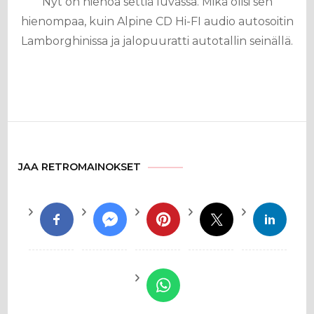
Nyt on hienoa settiä luvassa. Mikä olisi sen
hienompaa, kuin Alpine CD Hi-FI audio autosoitin
Lamborghinissa ja jalopuuratti autotallin seinällä.
JAA RETROMAINOKSET