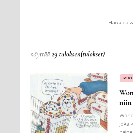
Haukoja va
näyttää
29 tuloksen(tulokset)
RUO
Wond
niin
Wonde
joka 
nainen