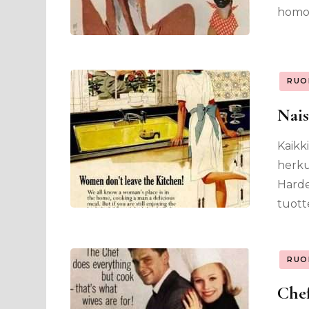
homok
RUO
Nais
Kaikki
herku
Harde
tuott
RUO
Chef