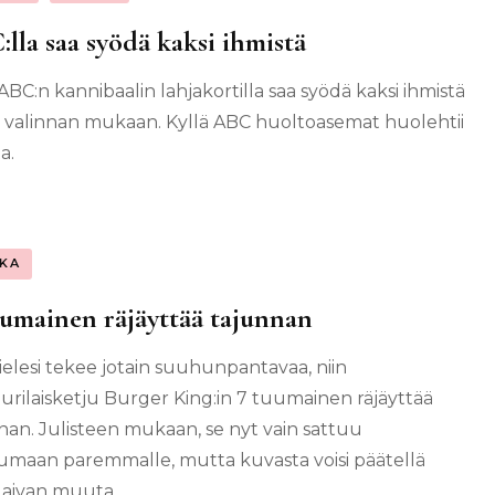
lla saa syödä kaksi ihmistä
ABC:n kannibaalin lahjakortilla saa syödä kaksi ihmistä
valinnan mukaan. Kyllä ABC huoltoasemat huolehtii
a.
KA
umainen räjäyttää tajunnan
ielesi tekee jotain suuhunpantavaa, niin
rilaisketju Burger King:in 7 tuumainen räjäyttää
nan. Julisteen mukaan, se nyt vain sattuu
umaan paremmalle, mutta kuvasta voisi päätellä
n aivan muuta.