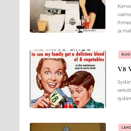
Kenwo
vaimo
ihmee
ja ma
RUO
V8 V
Sydäm
sekoi
sydäm
LEH