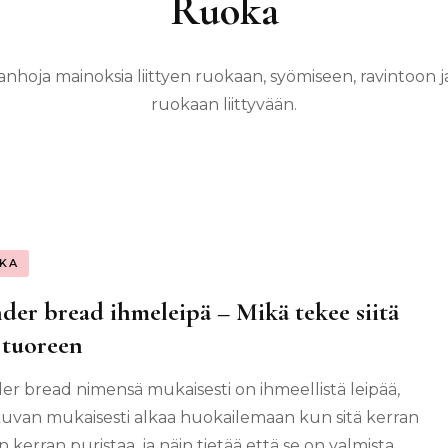
Ruoka
nhoja mainoksia liittyen ruokaan, syömiseen, ravintoo
ruokaan liittyvään.
KA
er bread ihmeleipä – Mikä tekee siitä
 tuoreen
r bread nimensä mukaisesti on ihmeellistä leipää,
kuvan mukaisesti alkaa huokailemaan kun sitä kerran
 kerran puristaa, ja näin tietää että se on valmista