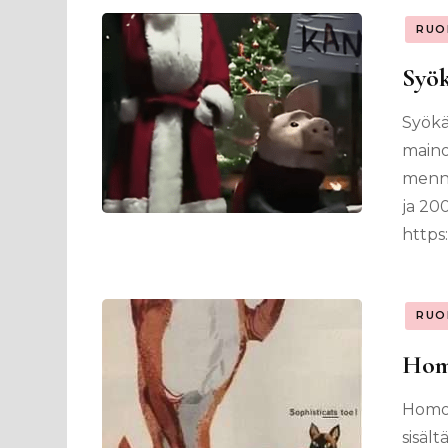
RUO
Syö
Syökä
maino
mennä
ja 20
https
RUO
Homo
Homok
sisäl