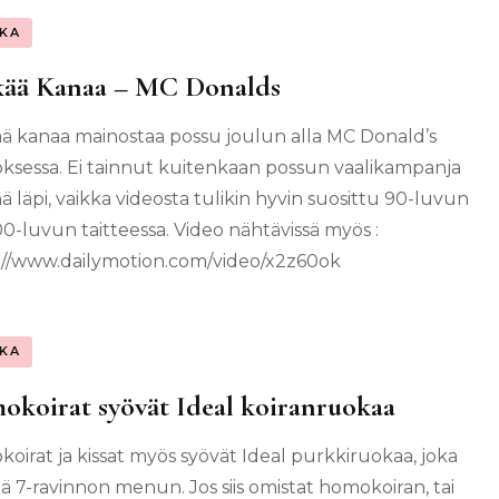
KA
kää Kanaa – MC Donalds
ä kanaa mainostaa possu joulun alla MC Donald’s
ksessa. Ei tainnut kuitenkaan possun vaalikampanja
 läpi, vaikka videosta tulikin hyvin suosittu 90-luvun
00-luvun taitteessa. Video nähtävissä myös :
://www.dailymotion.com/video/x2z60ok
KA
koirat syövät Ideal koiranruokaa
oirat ja kissat myös syövät Ideal purkkiruokaa, joka
tää 7-ravinnon menun. Jos siis omistat homokoiran, tai