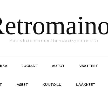
etromain
Mainoksia menneiltä vuosikymmeniltä
IKKA
JUOMAT
AUTOT
VAATTEET
T
ASEET
KUNTOILU
LÄÄKKEET