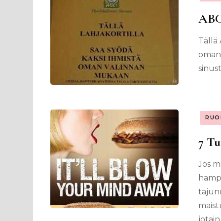
ABC:
Tällä 
oman 
sinust
RUO
7 Tu
Jos m
hampu
tajun
maist
jotai