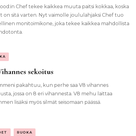
od:in Chef tekee kaikkea muuta paitsi kokkaa, koska
t on sitä varten. Nyt vaimolle joululahjaksi Chef tuo
llinen monitoimikone, joka tekee kaikkea mahdollista
hdotonta.
KA
ihannes sekoitus
meni pakahtuu, kun perhe saa V8 vihannes
tusta, jossa on 8 eri vihannesta. V8 mehu laittaa
men lisäksi myös silmät seisomaan päässä.
DET
RUOKA