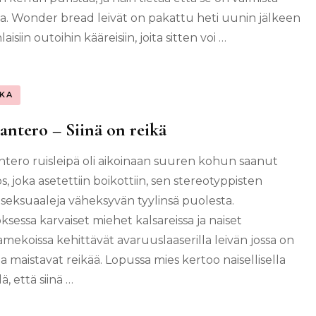
a. Wonder bread leivät on pakattu heti uunin jälkeen
laisiin outoihin kääreisiin, joita sitten voi …
KA
antero – Siinä on reikä
ntero ruisleipä oli aikoinaan suuren kohun saanut
, joka asetettiin boikottiin, sen stereotyppisten
eksuaaleja väheksyvän tyylinsä puolesta.
ksessa karvaiset miehet kalsareissa ja naiset
mekoissa kehittävät avaruuslaaserilla leivän jossa on
ja maistavat reikää. Lopussa mies kertoo naisellisella
ä, että siinä …