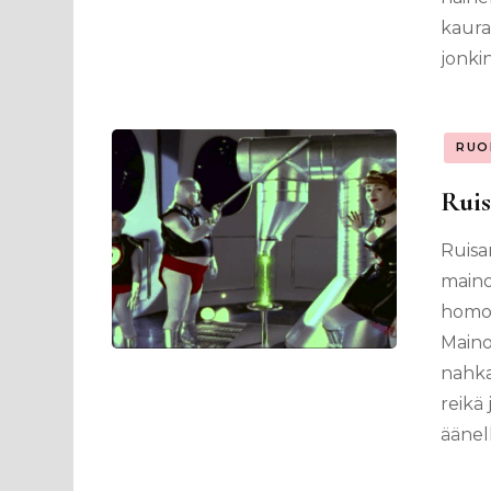
kaura
jonkin
RUO
Ruis
Ruisa
mainos
homos
Maino
nahka
reikä 
äänell