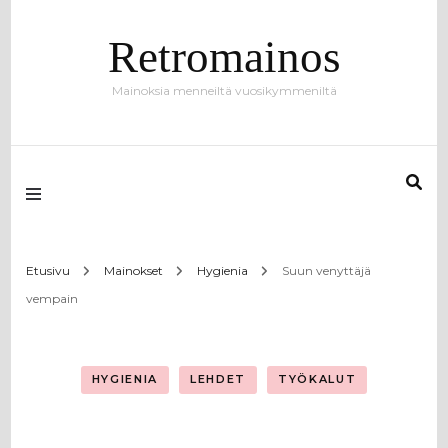
Retromainos
Mainoksia menneiltä vuosikymmeniltä
Etusivu
Mainokset
Hygienia
Suun venyttäjä
vempain
HYGIENIA
LEHDET
TYÖKALUT