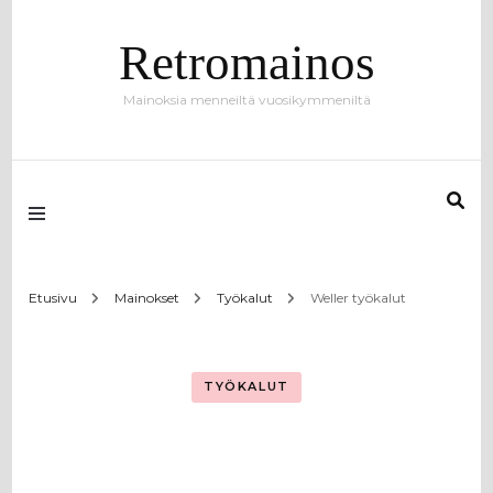
Retromainos
Mainoksia menneiltä vuosikymmeniltä
Etusivu
Mainokset
Työkalut
Weller työkalut
TYÖKALUT