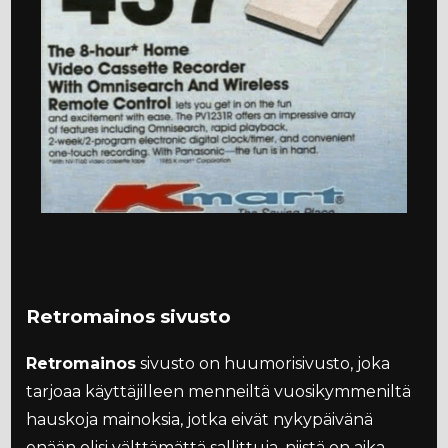
Retromainos sivusto
Retromainos
sivusto on huumorisivusto, joka
tarjoaa käyttäjilleen menneiltä vuosikymmeniltä
hauskoja mainoksia, jotka eivät nykypäivänä
enään olisi välttämättä sallittuja, niistä on aika