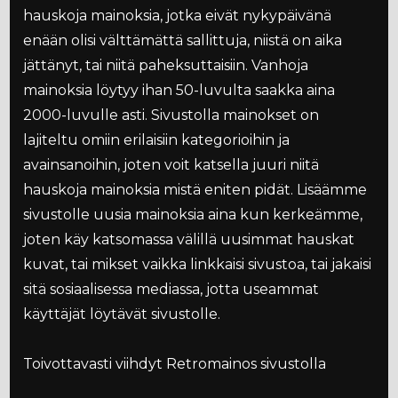
hauskoja mainoksia, jotka eivät nykypäivänä
enään olisi välttämättä sallittuja, niistä on aika
jättänyt, tai niitä paheksuttaisiin. Vanhoja
mainoksia löytyy ihan 50-luvulta saakka aina
2000-luvulle asti. Sivustolla mainokset on
lajiteltu omiin erilaisiin kategorioihin ja
avainsanoihin, joten voit katsella juuri niitä
hauskoja mainoksia mistä eniten pidät. Lisäämme
sivustolle uusia mainoksia aina kun kerkeämme,
joten käy katsomassa välillä uusimmat hauskat
kuvat, tai mikset vaikka linkkaisi sivustoa, tai jakaisi
sitä sosiaalisessa mediassa, jotta useammat
käyttäjät löytävät sivustolle.
Toivottavasti viihdyt Retromainos sivustolla