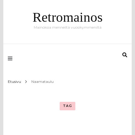
Retromainos
Mainoksia menneiltä vuosikymmeniltä
Etusivu
Naamataulu
TAG