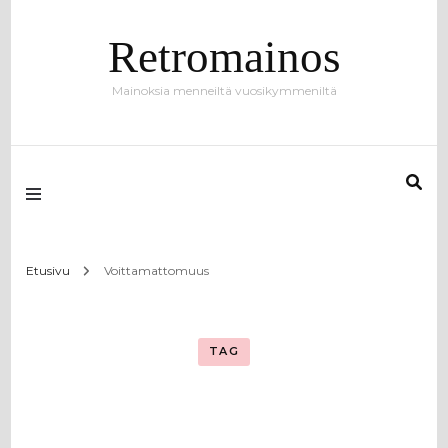
Retromainos
Mainoksia menneiltä vuosikymmeniltä
Etusivu
Voittamattomuus
TAG