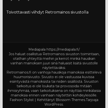
Toivottavasti viihdyt Retromainos sivustolla
Mediapala
https://mediapala.fi/
Jos haluat osallistua Retromainos sivuston toimintaan,
otathan yhteyttä meihin ja kerrot minkä hauskan
vanhan mainoksen juuri sinä haluaisit lisätä sivustolle
näytettäväksi.
Retromainos.fi on vanhoja hauskoja mainoksia esittelevä
huumorisivusto. Sivusto ei ole vastuussa kuvissa
esiintyvästä mainoksista tai niiden sisällöstä. Sivuston
tarkoitus ei ole loukata tai provosoida mitään
ihmisryhmää, vaan tarkoituksena on näyttää minkälaisia
mainoksia ennen vanhaan näytettiin kohdeyleisölle.
Fashion Stylist | Kehittänyt
Blossom Themes
.Tarjoaja
WordPress
.