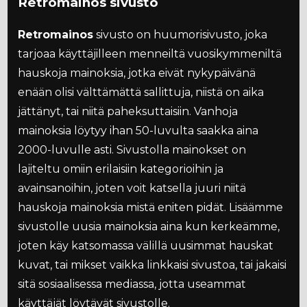
Retromainos sivusto
Retromainos
sivusto on huumorisivusto, joka
tarjoaa käyttäjilleen menneiltä vuosikymmeniltä
hauskoja mainoksia, jotka eivät nykypäivänä
enään olisi välttämättä sallittuja, niistä on aika
jättänyt, tai niitä paheksuttaisiin. Vanhoja
mainoksia löytyy ihan 50-luvulta saakka aina
2000-luvulle asti. Sivustolla mainokset on
lajiteltu omiin erilaisiin kategorioihin ja
avainsanoihin, joten voit katsella juuri niitä
hauskoja mainoksia mistä eniten pidät. Lisäämme
sivustolle uusia mainoksia aina kun kerkeämme,
joten käy katsomassa välillä uusimmat hauskat
kuvat, tai mikset vaikka linkkaisi sivustoa, tai jakaisi
sitä sosiaalisessa mediassa, jotta useammat
käyttäjät löytävät sivustolle.