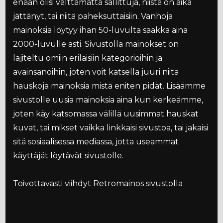
enään olisi välttämättä sallittuja, niistä on aika
jättänyt, tai niitä paheksuttaisiin. Vanhoja
mainoksia löytyy ihan 50-luvulta saakka aina
2000-luvulle asti. Sivustolla mainokset on
lajiteltu omiin erilaisiin kategorioihin ja
avainsanoihin, joten voit katsella juuri niitä
hauskoja mainoksia mistä eniten pidät. Lisäämme
sivustolle uusia mainoksia aina kun kerkeämme,
joten käy katsomassa välillä uusimmat hauskat
kuvat, tai mikset vaikka linkkaisi sivustoa, tai jakaisi
sitä sosiaalisessa mediassa, jotta useammat
käyttäjät löytävät sivustolle.
Toivottavasti viihdyt Retromainos sivustolla