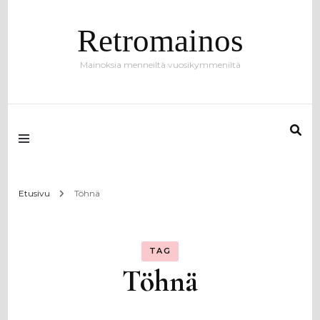
Retromainos
Mainoksia menneiltä vuosikymmeniltä
Etusivu
Töhnä
TAG
Töhnä