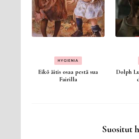
HYGIENIA
Eikö äitis osaa pestä sua
Dolph Lu
Fairilla
Suositut 