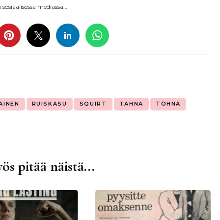
sosiaalisessa mediassa…
AINEN
RUISKASU
SQUIRT
TAHNA
TÖHNÄ
ös pitää näistä...