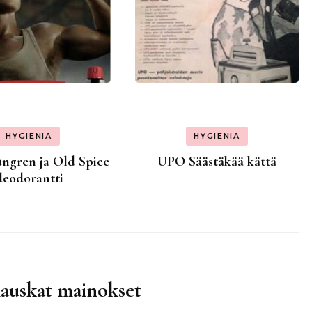
HYGIENIA
HYGIENIA
ngren ja Old Spice
UPO Säästäkää kättä
deodorantti
hauskat mainokset