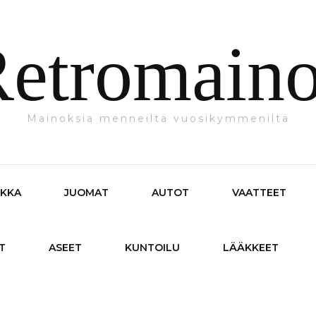
etromain
Mainoksia menneiltä vuosikymmeniltä
IKKA
JUOMAT
AUTOT
VAATTEET
T
ASEET
KUNTOILU
LÄÄKKEET