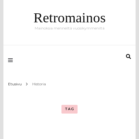
Retromainos
Mainoksia menneiltä vuosikymmeniltä
Etusivu
Historia
TAG