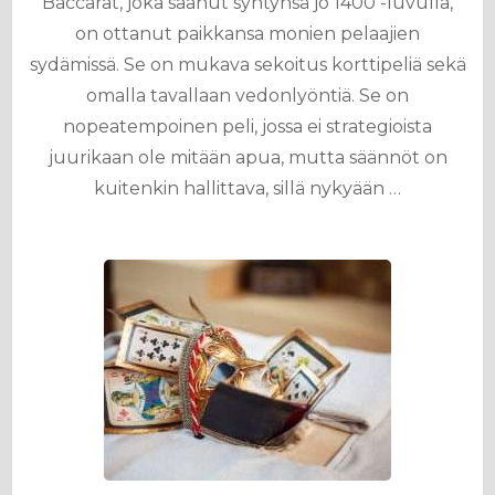
Baccarat, joka saanut syntynsä jo 1400 -luvulla,
on ottanut paikkansa monien pelaajien
sydämissä. Se on mukava sekoitus korttipeliä sekä
omalla tavallaan vedonlyöntiä. Se on
nopeatempoinen peli, jossa ei strategioista
juurikaan ole mitään apua, mutta säännöt on
kuitenkin hallittava, sillä nykyään …