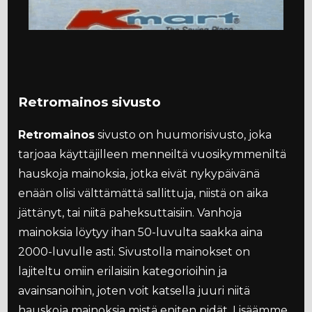
Retromainos sivusto
Retromainos
sivusto on huumorisivusto, joka
tarjoaa käyttäjilleen menneiltä vuosikymmeniltä
hauskoja mainoksia, jotka eivät nykypäivänä
enään olisi välttämättä sallittuja, niistä on aika
jättänyt, tai niitä paheksuttaisiin. Vanhoja
mainoksia löytyy ihan 50-luvulta saakka aina
2000-luvulle asti. Sivustolla mainokset on
lajiteltu omiin erilaisiin kategorioihin ja
avainsanoihin, joten voit katsella juuri niitä
hauskoja mainoksia mistä eniten pidät. Lisäämme