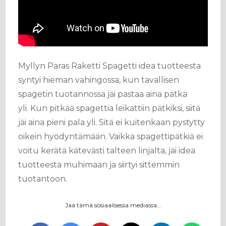
Myllyn Paras Raketti Spagetti idea tuotteesta
syntyi hieman vahingossa, kun tavallisen
spagetin tuotannossa jäi pastaa aina pätkä
yli. Kun pitkää spagettia leikattiin pätkiksi, siitä
jäi aina pieni pala yli. Sitä ei kuitenkaan pystytty
oikein hyödyntämään. Vaikka spagettipätkiä ei
voitu kerätä kätevästi talteen linjalta, jäi idea
tuotteesta muhimaan ja siirtyi sittemmin
tuotantoon.
Jaa tämä sosiaalisessa mediassa…