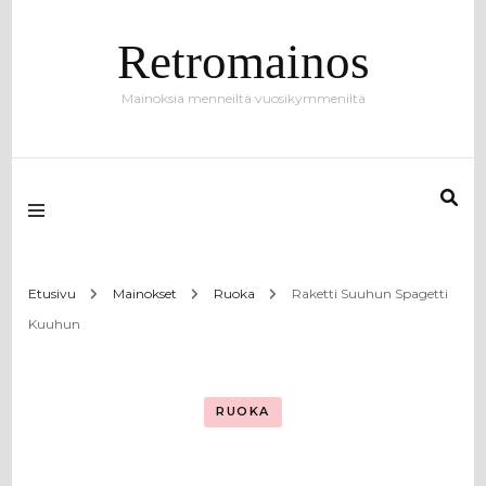
Retromainos
Mainoksia menneiltä vuosikymmeniltä
Etusivu
Mainokset
Ruoka
Raketti Suuhun Spagetti
Kuuhun
RUOKA