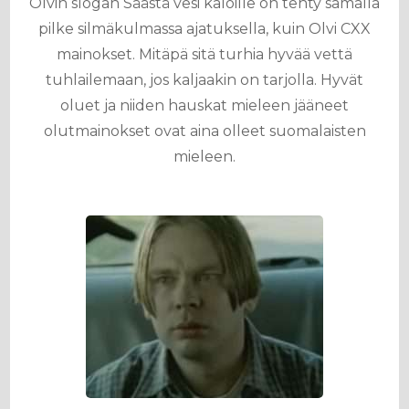
Olvin slogan Säästä vesi kaloille on tehty samalla
pilke silmäkulmassa ajatuksella, kuin Olvi CXX
mainokset. Mitäpä sitä turhia hyvää vettä
tuhlailemaan, jos kaljaakin on tarjolla. Hyvät
oluet ja niiden hauskat mieleen jääneet
olutmainokset ovat aina olleet suomalaisten
mieleen.