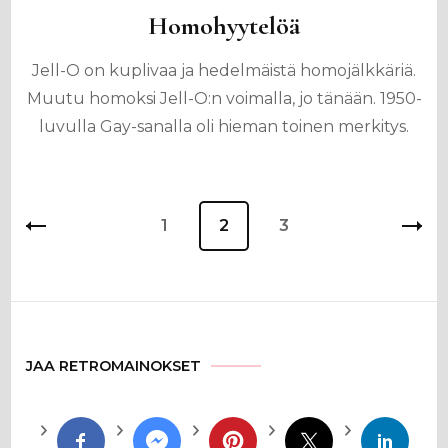
Homohyytelöä
Jell-O on kuplivaa ja hedelmäistä homojälkkäriä.
Muutu homoksi Jell-O:n voimalla, jo tänään. 1950-
luvulla Gay-sanalla oli hieman toinen merkitys.
Artikkelien
Sivu
1
Sivu
2
Sivu
3
sivutus
JAA RETROMAINOKSET