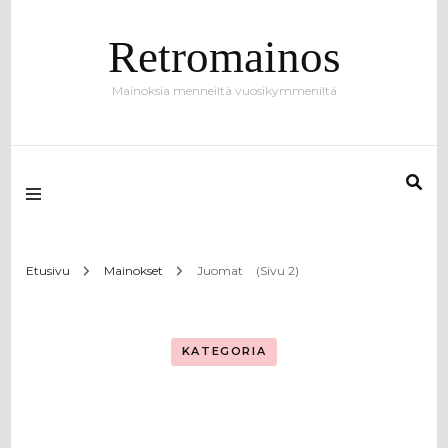
Retromainos
Mainoksia menneiltä vuosikymmeniltä
Etusivu
Mainokset
Juomat
(Sivu 2)
KATEGORIA