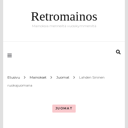
Retromainos
Mainoksia menneiltä vuosikymmeniltä
Etusivu
Mainokset
Juomat
Lahden Sininen
ruokajuomana
JUOMAT