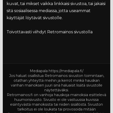
kuvat, tai mikset vaikka linkkaisi sivustoa, tai jakaisi
sitä sosiaalisessa mediassa, jotta useammat
käyttäjät löytävät sivustolle.
Toivottavasti viihdyt Retromainos sivustolla
Mediapala
https://mediapala.fi/
Jos haluat osallistua Retromainos sivuston toimintaan,
otathan yhteyttä meihin ja kerrot minkä hauskan
vanhan mainoksen juuri sinä haluaisit lisätä sivustolle
näytettäväksi.
Retromainos.fi on vanhoja hauskoja mainoksia esittelevä
huumorisivusto. Sivusto ei ole vastuussa kuvissa
esiintyvästä mainoksista tai niiden sisällöstä. Sivuston
tarkoitus ei ole loukata tai provosoida mitään