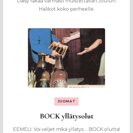
Daisy rakaa varmasti muistettavan Joulun.
Halikot koko perheelle.
JUOMAT
BOCK yllätysolut
EEMELI: Voi veljet mikä yllätys…. BOCK olutta!