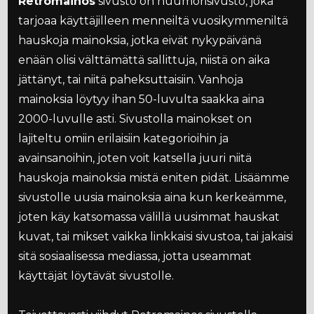
Retromainos
sivusto on huumorisivusto, joka
tarjoaa käyttäjilleen menneiltä vuosikymmeniltä
hauskoja mainoksia, jotka eivät nykypäivänä
enään olisi välttämättä sallittuja, niistä on aika
jättänyt, tai niitä paheksuttaisiin. Vanhoja
mainoksia löytyy ihan 50-luvulta saakka aina
2000-luvulle asti. Sivustolla mainokset on
lajiteltu omiin erilaisiin kategorioihin ja
avainsanoihin, joten voit katsella juuri niitä
hauskoja mainoksia mistä eniten pidät. Lisäämme
sivustolle uusia mainoksia aina kun kerkeämme,
joten käy katsomassa välillä uusimmat hauskat
kuvat, tai mikset vaikka linkkaisi sivustoa, tai jakaisi
sitä sosiaalisessa mediassa, jotta useammat
käyttäjät löytävät sivustolle.