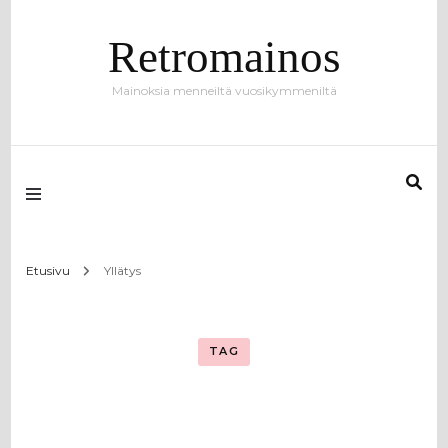
Retromainos
Mainoksia menneiltä vuosikymmeniltä
Etusivu
Yllätys
TAG