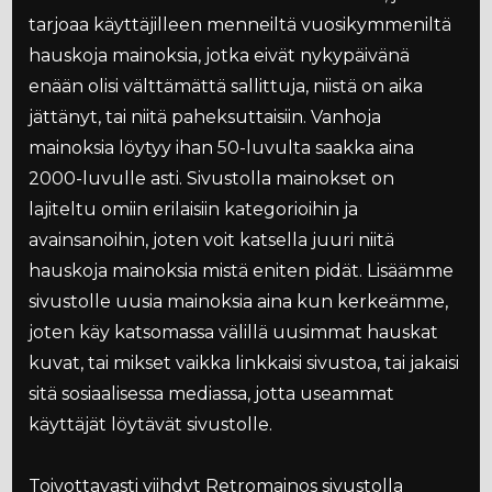
tarjoaa käyttäjilleen menneiltä vuosikymmeniltä
hauskoja mainoksia, jotka eivät nykypäivänä
enään olisi välttämättä sallittuja, niistä on aika
jättänyt, tai niitä paheksuttaisiin. Vanhoja
mainoksia löytyy ihan 50-luvulta saakka aina
2000-luvulle asti. Sivustolla mainokset on
lajiteltu omiin erilaisiin kategorioihin ja
avainsanoihin, joten voit katsella juuri niitä
hauskoja mainoksia mistä eniten pidät. Lisäämme
sivustolle uusia mainoksia aina kun kerkeämme,
joten käy katsomassa välillä uusimmat hauskat
kuvat, tai mikset vaikka linkkaisi sivustoa, tai jakaisi
sitä sosiaalisessa mediassa, jotta useammat
käyttäjät löytävät sivustolle.
Toivottavasti viihdyt Retromainos sivustolla