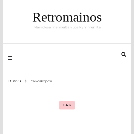
Retromainos
Mainoksia menneiltä vuosikymmeniltä
Etusivu
Ykköskoppa
TAG