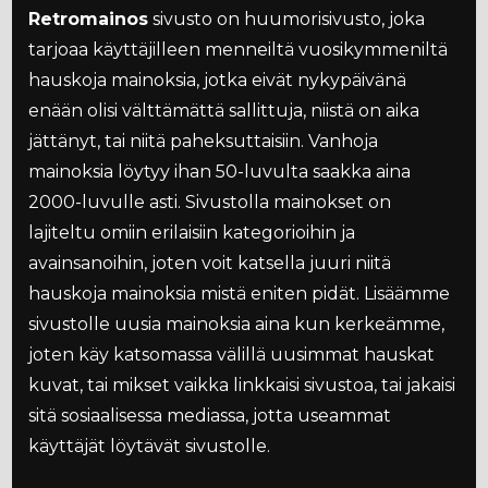
Retromainos
sivusto on huumorisivusto, joka
tarjoaa käyttäjilleen menneiltä vuosikymmeniltä
hauskoja mainoksia, jotka eivät nykypäivänä
enään olisi välttämättä sallittuja, niistä on aika
jättänyt, tai niitä paheksuttaisiin. Vanhoja
mainoksia löytyy ihan 50-luvulta saakka aina
2000-luvulle asti. Sivustolla mainokset on
lajiteltu omiin erilaisiin kategorioihin ja
avainsanoihin, joten voit katsella juuri niitä
hauskoja mainoksia mistä eniten pidät. Lisäämme
sivustolle uusia mainoksia aina kun kerkeämme,
joten käy katsomassa välillä uusimmat hauskat
kuvat, tai mikset vaikka linkkaisi sivustoa, tai jakaisi
sitä sosiaalisessa mediassa, jotta useammat
käyttäjät löytävät sivustolle.