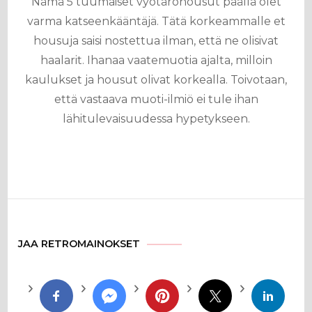
Nämä 5 tuumaiset vyötäröhousut päällä olet
varma katseenkääntäjä. Tätä korkeammalle et
housuja saisi nostettua ilman, että ne olisivat
haalarit. Ihanaa vaatemuotia ajalta, milloin
kaulukset ja housut olivat korkealla. Toivotaan,
että vastaava muoti-ilmiö ei tule ihan
lähitulevaisuudessa hypetykseen.
JAA RETROMAINOKSET