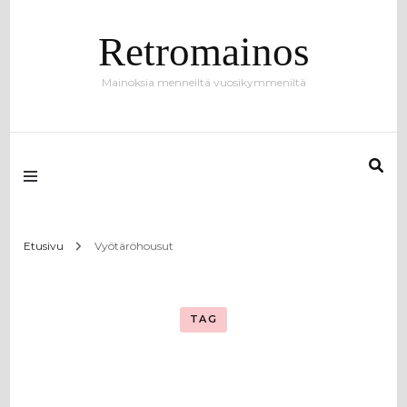
Retromainos
Mainoksia menneiltä vuosikymmeniltä
Etusivu
Vyötäröhousut
TAG