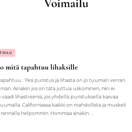
Voimailu
TOILU
o mitä tapahtuu lihaksille
tapahtuu : Yksi puristus ja lihasta on jo tuuman verran
än. Ainakin jos on tätä juttua uskominen, niin ei
 vaadi lihastreeniä, jos yhdellä puristuksella kasvaa
tuumalla. Californiassa kaikki on mahdollista ja muskeli
 rannalla helpommin. Hommaa sinäkin …