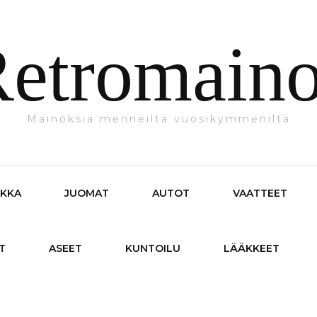
etromain
Mainoksia menneiltä vuosikymmeniltä
IKKA
JUOMAT
AUTOT
VAATTEET
T
ASEET
KUNTOILU
LÄÄKKEET