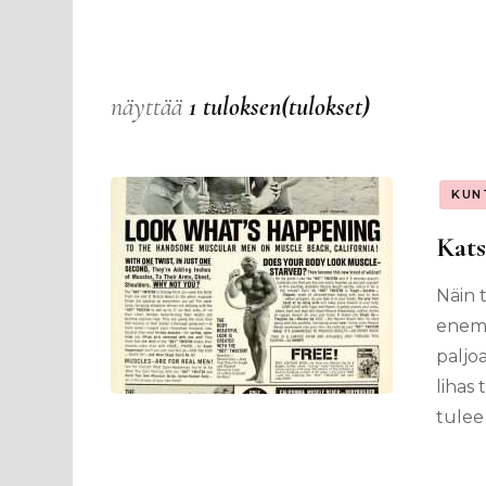
näyttää
1 tuloksen(tulokset)
KUN
Kats
Näin 
enemm
paljoa
lihas 
tulee