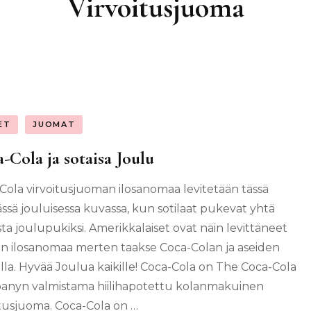
Virvoitusjuoma
ET
JUOMAT
-Cola ja sotaisa Joulu
Cola virvoitusjuoman ilosanomaa levitetään tässä
ässä jouluisessa kuvassa, kun sotilaat pukevat yhtä
sta joulupukiksi. Amerikkalaiset ovat näin levittäneet
n ilosanomaa merten taakse Coca-Colan ja aseiden
lla. Hyvää Joulua kaikille! Coca-Cola on The Coca-Cola
nyn valmistama hiilihapotettu kolanmakuinen
itusjuoma. Coca-Cola on …