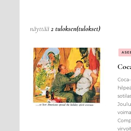
näyttää
2 tuloksen(tulokset)
ASE
Coca
Coca-
hilpe
sotila
Joulu
voima
Compa
virvo