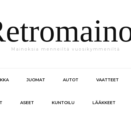
etromain
Mainoksia menneiltä vuosikymmeniltä
IKKA
JUOMAT
AUTOT
VAATTEET
T
ASEET
KUNTOILU
LÄÄKKEET