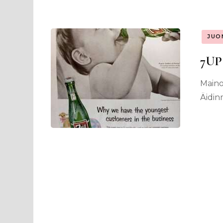
JUO
7UP
Maino
Äidinm