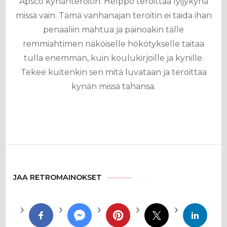
Apsco kynänteroitin. Helppo teroittaa lyijykynä
missä vain. Tämä vanhanajan teroitin ei taida ihan
penaaliin mahtua ja painoakin tälle
remmiahtimen näköiselle hökötykselle taitaa
tulla enemmän, kuin koulukirjoille ja kynille.
Tekee kuitenkin sen mitä luvataan ja teroittaa
kynän missä tahansa.
JAA RETROMAINOKSET