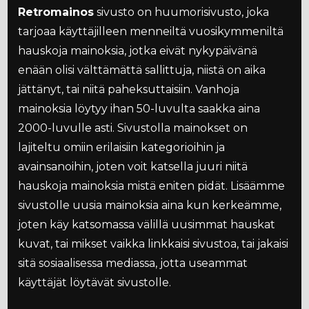
Retromainos
sivusto on huumorisivusto, joka
tarjoaa käyttäjilleen menneiltä vuosikymmeniltä
hauskoja mainoksia, jotka eivät nykypäivänä
enään olisi välttämättä sallittuja, niistä on aika
jättänyt, tai niitä paheksuttaisiin. Vanhoja
mainoksia löytyy ihan 50-luvulta saakka aina
2000-luvulle asti. Sivustolla mainokset on
lajiteltu omiin erilaisiin kategorioihin ja
avainsanoihin, joten voit katsella juuri niitä
hauskoja mainoksia mistä eniten pidät. Lisäämme
sivustolle uusia mainoksia aina kun kerkeämme,
joten käy katsomassa välillä uusimmat hauskat
kuvat, tai mikset vaikka linkkaisi sivustoa, tai jakaisi
sitä sosiaalisessa mediassa, jotta useammat
käyttäjät löytävät sivustolle.