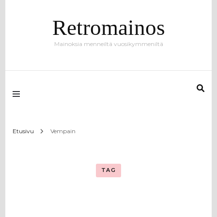
Retromainos
Mainoksia menneiltä vuosikymmeniltä
Etusivu
Vempain
TAG