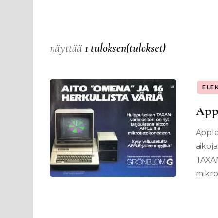
näyttää
1 tuloksen(tulokset)
ELE
Appl
Apple 
aikoj
TAXAN
mikro