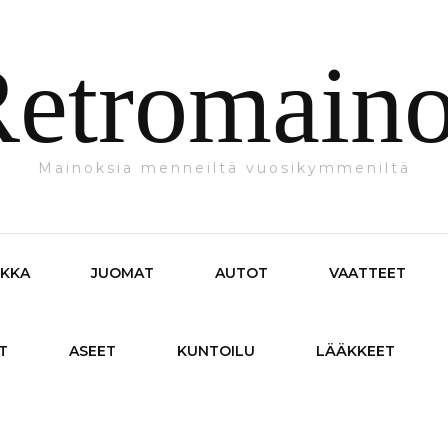
etromain
Mainoksia menneiltä vuosikymmeniltä
IKKA
JUOMAT
AUTOT
VAATTEET
T
ASEET
KUNTOILU
LÄÄKKEET