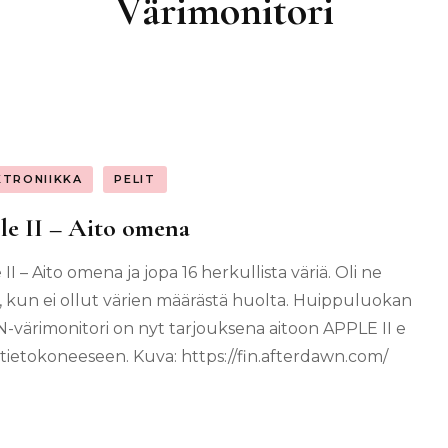
Värimonitori
KTRONIIKKA
PELIT
e II – Aito omena
II – Aito omena ja jopa 16 herkullista väriä. Oli ne
a, kun ei ollut värien määrästä huolta. Huippuluokan
-värimonitori on nyt tarjouksena aitoon APPLE II e
tietokoneeseen. Kuva: https://fin.afterdawn.com/