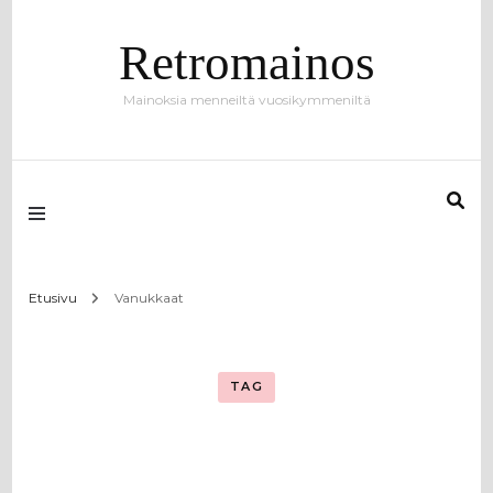
Retromainos
Mainoksia menneiltä vuosikymmeniltä
Etusivu
Vanukkaat
TAG