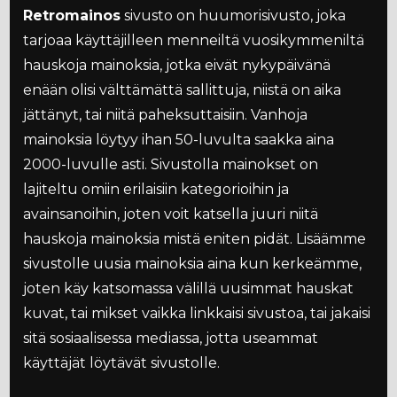
Retromainos
sivusto on huumorisivusto, joka
tarjoaa käyttäjilleen menneiltä vuosikymmeniltä
hauskoja mainoksia, jotka eivät nykypäivänä
enään olisi välttämättä sallittuja, niistä on aika
jättänyt, tai niitä paheksuttaisiin. Vanhoja
mainoksia löytyy ihan 50-luvulta saakka aina
2000-luvulle asti. Sivustolla mainokset on
lajiteltu omiin erilaisiin kategorioihin ja
avainsanoihin, joten voit katsella juuri niitä
hauskoja mainoksia mistä eniten pidät. Lisäämme
sivustolle uusia mainoksia aina kun kerkeämme,
joten käy katsomassa välillä uusimmat hauskat
kuvat, tai mikset vaikka linkkaisi sivustoa, tai jakaisi
sitä sosiaalisessa mediassa, jotta useammat
käyttäjät löytävät sivustolle.