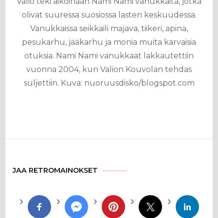
Valio teki aikoinaan Nami Nami vanukkaita, jotka
olivat suuressa suosiossa lasten keskuudessa.
Vanukkaissa seikkaili majava, tiikeri, apina,
pesukarhu, jääkarhu ja monia muita karvaisia
otuksia. Nami Nami vanukkaat lakkautettiin
vuonna 2004, kun Valion Kouvolan tehdas
suljettiin. Kuva: nuoruusdisko/blogspot.com
JAA RETROMAINOKSET