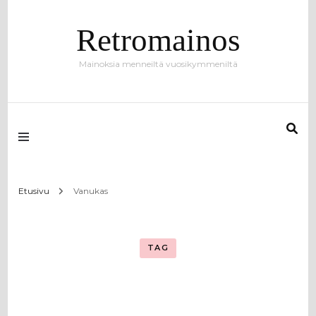
Retromainos
Mainoksia menneiltä vuosikymmeniltä
Etusivu
Vanukas
TAG