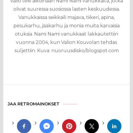
Valio teki aikoinaan Nami Nami vanukkaita, jotka
olivat suuressa suosiossa lasten keskuudessa.
Vanukkaissa seikkaili majava, tiikeri, apina,
pesukarhu, jääkarhu ja monia muita karvaisia
otuksia. Nami Nami vanukkaat lakkautettiin
vuonna 2004, kun Valion Kouvolan tehdas
suljettiin. Kuva: nuoruusdisko/blogspot.com
JAA RETROMAINOKSET