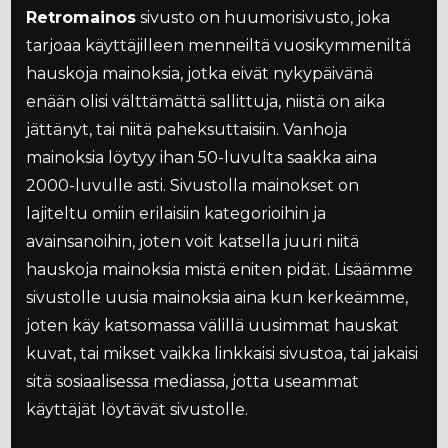
Retromainos
sivusto on huumorisivusto, joka
tarjoaa käyttäjilleen menneiltä vuosikymmeniltä
hauskoja mainoksia, jotka eivät nykypäivänä
enään olisi välttämättä sallittuja, niistä on aika
jättänyt, tai niitä paheksuttaisiin. Vanhoja
mainoksia löytyy ihan 50-luvulta saakka aina
2000-luvulle asti. Sivustolla mainokset on
lajiteltu omiin erilaisiin kategorioihin ja
avainsanoihin, joten voit katsella juuri niitä
hauskoja mainoksia mistä eniten pidät. Lisäämme
sivustolle uusia mainoksia aina kun kerkeämme,
joten käy katsomassa välillä uusimmat hauskat
kuvat, tai mikset vaikka linkkaisi sivustoa, tai jakaisi
sitä sosiaalisessa mediassa, jotta useammat
käyttäjät löytävät sivustolle.