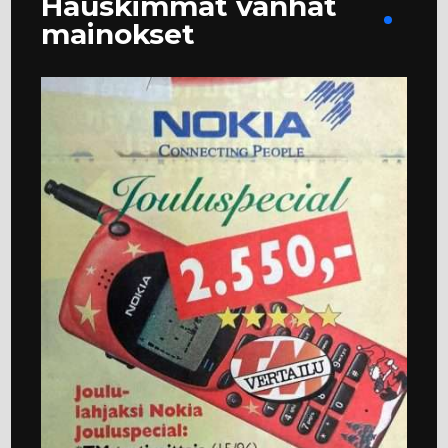
Hauskimmat vanhat
mainokset