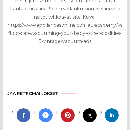
Imuri jota sinun ei tarvitse enään nostella ja
kantaa mukana. Se on vallankumouksellinen ja
naiset tykkäävät siitä! Kuva :
https://www.appliancesonline.com.au/academy/vac
floor-care/vacuuming-your-baby-other-oddities-
5-vintage-vacuum-ads
JAA RETROMAINOKSET