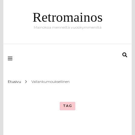
Retromainos
Mainoksia menneiltä vuosikymmeniltä
Etusivu
Vallankumouksellinen
TAG