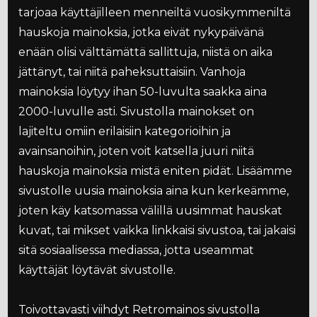
tarjoaa käyttäjilleen menneiltä vuosikymmeniltä
hauskoja mainoksia, jotka eivät nykypäivänä
enään olisi välttämättä sallittuja, niistä on aika
jättänyt, tai niitä paheksuttaisiin. Vanhoja
mainoksia löytyy ihan 50-luvulta saakka aina
2000-luvulle asti. Sivustolla mainokset on
lajiteltu omiin erilaisiin kategorioihin ja
avainsanoihin, joten voit katsella juuri niitä
hauskoja mainoksia mistä eniten pidät. Lisäämme
sivustolle uusia mainoksia aina kun kerkeämme,
joten käy katsomassa välillä uusimmat hauskat
kuvat, tai mikset vaikka linkkaisi sivustoa, tai jakaisi
sitä sosiaalisessa mediassa, jotta useammat
käyttäjät löytävät sivustolle.
Toivottavasti viihdyt Retromainos sivustolla