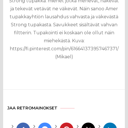
Strong tupakka: miehet jotka menevät, näkevät
ja tekevät vetävät ne väkevät. Näin sanoo Amer
tupakkayhtiön lausahdus vahvasta ja väkevästä
Strong tupakasta. Savukkeet sisältävät vahvan
filtterin. Tupakointi ei koskaan ole ollut näin
miehekästä. Kuva:
https://fi.pinterest.com/pin/616641373957467371/
(Mikael)
JAA RETROMAINOKSET