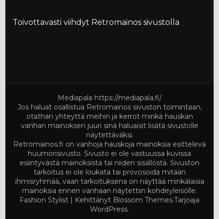
Toivottavasti viihdyt Retromainos sivustolla
Mediapala
https://mediapala.fi/
Jos haluat osallistua Retromainos sivuston toimintaan,
otathan yhteyttä meihin ja kerrot minkä hauskan
vanhan mainoksen juuri sinä haluaisit lisätä sivustolle
näytettäväksi.
Retromainos.fi on vanhoja hauskoja mainoksia esittelevä
huumorisivusto. Sivusto ei ole vastuussa kuvissa
esiintyvästä mainoksista tai niiden sisällöstä. Sivuston
tarkoitus ei ole loukata tai provosoida mitään
ihmisryhmää, vaan tarkoituksena on näyttää minkälaisia
mainoksia ennen vanhaan näytettiin kohdeyleisölle.
Fashion Stylist | Kehittänyt
Blossom Themes
.Tarjoaja
WordPress
.