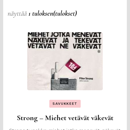
näyttää
1 tuloksen(tulokset)
SAVUKKEET
Strong – Miehet vetävät väkevät