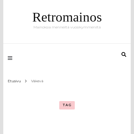
Retromainos
Mainoksia menneiltä vuosikymmeniltä
Etusivu
Väkevä
TAG