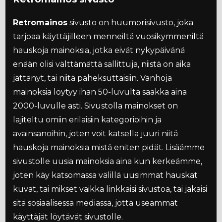
Retromainos
sivusto on huumorisivusto, joka
tarjoaa käyttäjilleen menneiltä vuosikymmeniltä
hauskoja mainoksia, jotka eivät nykypäivänä
enään olisi välttämättä sallittuja, niistä on aika
jättänyt, tai niitä paheksuttaisiin. Vanhoja
mainoksia löytyy ihan 50-luvulta saakka aina
2000-luvulle asti. Sivustolla mainokset on
lajiteltu omiin erilaisiin kategorioihin ja
avainsanoihin, joten voit katsella juuri niitä
hauskoja mainoksia mistä eniten pidät. Lisäämme
sivustolle uusia mainoksia aina kun kerkeämme,
joten käy katsomassa välillä uusimmat hauskat
kuvat, tai mikset vaikka linkkaisi sivustoa, tai jakaisi
sitä sosiaalisessa mediassa, jotta useammat
käyttäjät löytävät sivustolle.