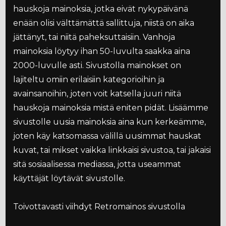
hauskoja mainoksia, jotka eivät nykypäivänä
enään olisi välttämättä sallittuja, niistä on aika
jättänyt, tai niitä paheksuttaisiin. Vanhoja
mainoksia löytyy ihan 50-luvulta saakka aina
2000-luvulle asti. Sivustolla mainokset on
lajiteltu omiin erilaisiin kategorioihin ja
avainsanoihin, joten voit katsella juuri niitä
hauskoja mainoksia mistä eniten pidät. Lisäämme
sivustolle uusia mainoksia aina kun kerkeämme,
joten käy katsomassa välillä uusimmat hauskat
kuvat, tai mikset vaikka linkkaisi sivustoa, tai jakaisi
sitä sosiaalisessa mediassa, jotta useammat
käyttäjät löytävät sivustolle.
Toivottavasti viihdyt Retromainos sivustolla