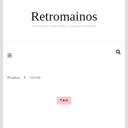
Retromainos
Mainoksia menneiltä vuosikymmeniltä
Etusivu
Vaihde
TAG