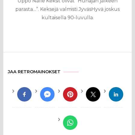
Uppo Nalle Keksit olivat ”Hunajan jälkeen
parasta…”. Keksejä valmisti JyväsHyvä joskus
kultaisella 90-luvulla.
JAA RETROMAINOKSET