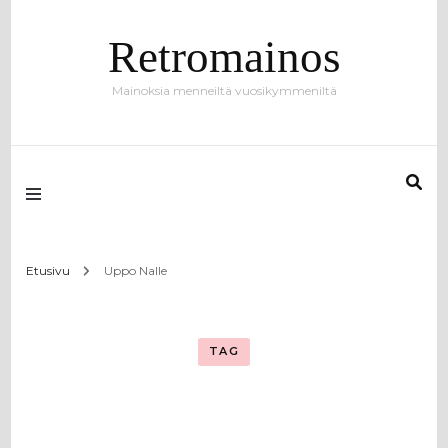
Retromainos
Mainoksia menneiltä vuosikymmeniltä
Etusivu
Uppo Nalle
TAG