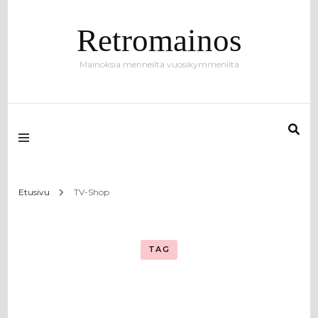
Retromainos
Mainoksia menneiltä vuosikymmeniltä
Etusivu
TV-Shop
TAG