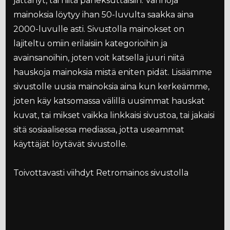
jättänyt, tai niitä paheksuttaisiin. Vanhoja
mainoksia löytyy ihan 50-luvulta saakka aina
2000-luvulle asti. Sivustolla mainokset on
lajiteltu omiin erilaisiin kategorioihin ja
avainsanoihin, joten voit katsella juuri niitä
hauskoja mainoksia mistä eniten pidät. Lisäämme
sivustolle uusia mainoksia aina kun kerkeämme,
joten käy katsomassa välillä uusimmat hauskat
kuvat, tai mikset vaikka linkkaisi sivustoa, tai jakaisi
sitä sosiaalisessa mediassa, jotta useammat
käyttäjät löytävät sivustolle.
Toivottavasti viihdyt Retromainos sivustolla