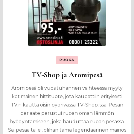
RUOKA
TV-Shop ja Aromipesä
Aromipesä oli vuosituhannen vaihteessa myyty
kotimainen hittituote, jota kaupattiin erityisesti
TV:n kautta öisin pyörivässä TV-Shop:issa. Pesän
periaate perustui ruoan oman lämmön
hyödyntämiseen, joka hauduttaa ruoan pesässä.
Sai pesää tai ei, olihan tämä legendaarinen mainos