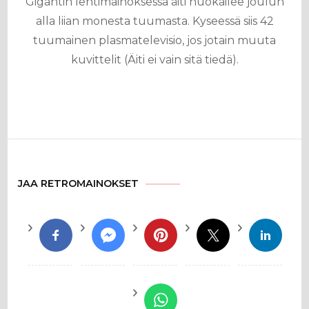
Gigantin lehtimainoksessa äiti huokailee joulun
alla liian monesta tuumasta. Kyseessä siis 42
tuumainen plasmatelevisio, jos jotain muuta
kuvittelit (Äiti ei vain sitä tiedä).
JAA RETROMAINOKSET