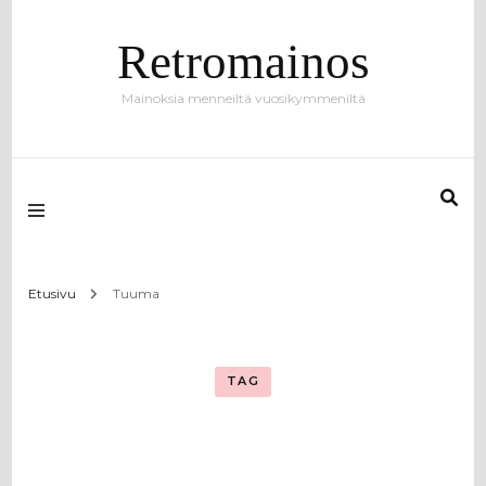
Retromainos
Mainoksia menneiltä vuosikymmeniltä
Etusivu
Tuuma
TAG