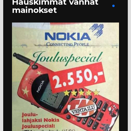
Hauskimmat vanhat
mainokset