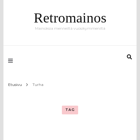
Retromainos
Mainoksia menneiltä vuosikymmeniltä
Etusivu
Turha
TAG