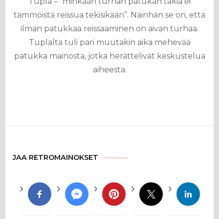
Tupla – ”minkään turhan patukan takia ei
tämmöistä reissua tekisikään”. Näinhän se on, että
ilman patukkaa reissaaminen on aivan turhaa.
Tuplalta tuli pari muutakin aika mehevää
patukka mainosta, jotka herättelivät keskustelua
aiheesta.
JAA RETROMAINOKSET