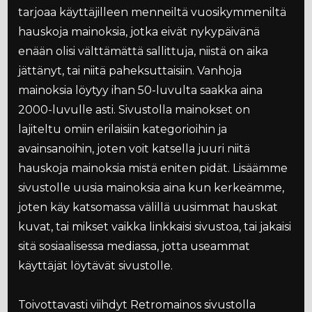
tarjoaa käyttäjilleen menneiltä vuosikymmeniltä
hauskoja mainoksia, jotka eivät nykypäivänä
enään olisi välttämättä sallittuja, niistä on aika
jättänyt, tai niitä paheksuttaisiin. Vanhoja
mainoksia löytyy ihan 50-luvulta saakka aina
2000-luvulle asti. Sivustolla mainokset on
lajiteltu omiin erilaisiin kategorioihin ja
avainsanoihin, joten voit katsella juuri niitä
hauskoja mainoksia mistä eniten pidät. Lisäämme
sivustolle uusia mainoksia aina kun kerkeämme,
joten käy katsomassa välillä uusimmat hauskat
kuvat, tai mikset vaikka linkkaisi sivustoa, tai jakaisi
sitä sosiaalisessa mediassa, jotta useammat
käyttäjät löytävät sivustolle.
Toivottavasti viihdyt Retromainos sivustolla