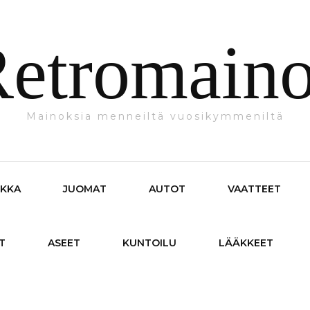
etromain
Mainoksia menneiltä vuosikymmeniltä
IKKA
JUOMAT
AUTOT
VAATTEET
T
ASEET
KUNTOILU
LÄÄKKEET