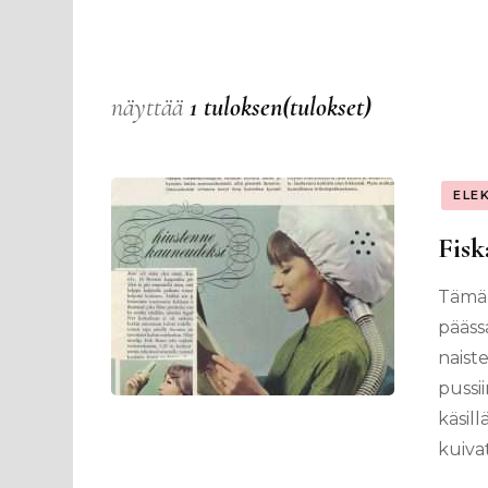
näyttää
1 tuloksen(tulokset)
ELE
Fisk
Tämä 
pääss
naist
pussii
käsill
kuiva