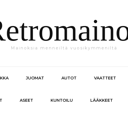
etromain
Mainoksia menneiltä vuosikymmeniltä
IKKA
JUOMAT
AUTOT
VAATTEET
T
ASEET
KUNTOILU
LÄÄKKEET