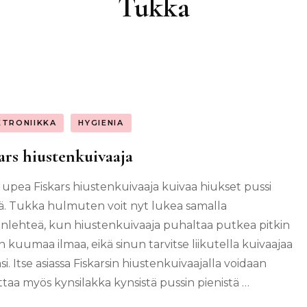
Tukka
KTRONIIKKA
HYGIENIA
ars hiustenkuivaaja
upea Fiskars hiustenkuivaaja kuivaa hiukset pussi
ä. Tukka hulmuten voit nyt lukea samalla
enlehteä, kun hiustenkuivaaja puhaltaa putkea pitkin
n kuumaa ilmaa, eikä sinun tarvitse liikutella kuivaajaa
äsi. Itse asiassa Fiskarsin hiustenkuivaajalla voidaan
ttaa myös kynsilakka kynsistä pussin pienistä …