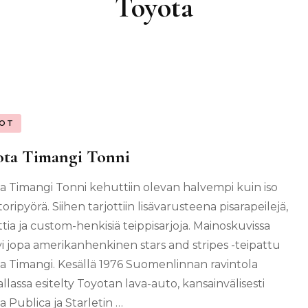
Toyota
OT
ota Timangi Tonni
a Timangi Tonni kehuttiin olevan halvempi kuin iso
ripyörä. Siihen tarjottiin lisävarusteena pisarapeilejä,
attia ja custom-henkisiä teippisarjoja. Mainoskuvissa
tyi jopa amerikanhenkinen stars and stripes -teipattu
a Timangi. Kesällä 1976 Suomenlinnan ravintola
llassa esitelty Toyotan lava-auto, kansainvälisesti
a Publica ja Starletin …