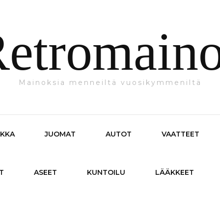
etromain
Mainoksia menneiltä vuosikymmeniltä
IKKA
JUOMAT
AUTOT
VAATTEET
T
ASEET
KUNTOILU
LÄÄKKEET