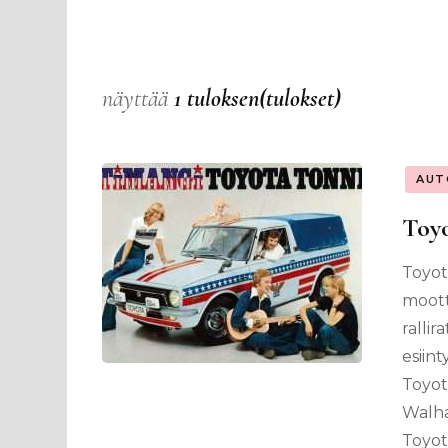
näyttää
1 tuloksen(tulokset)
AUT
Toy
Toyot
mootto
rallir
esiin
Toyot
Walha
Toyot