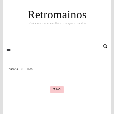
Retromainos
Mainoksia menneiltä vuosikymmeniltä
Etusivu
TMS
TAG