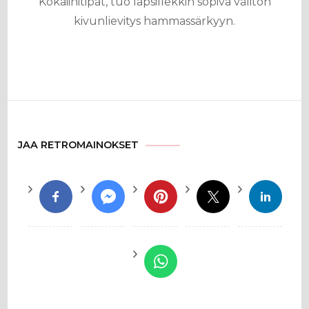
Kokaiinitipat, tuo lapsillekkin sopiva välitön
kivunlievitys hammassärkyyn.
JAA RETROMAINOKSET