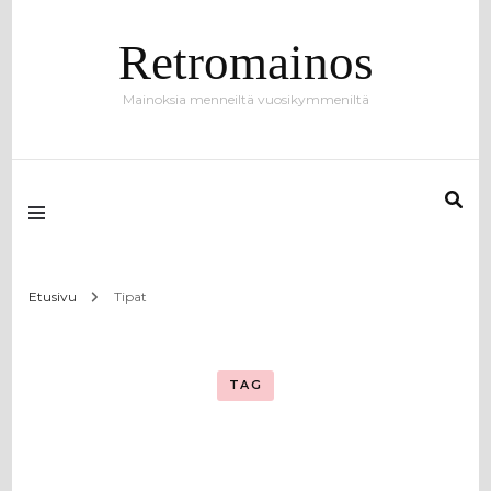
Retromainos
Mainoksia menneiltä vuosikymmeniltä
Etusivu
Tipat
TAG