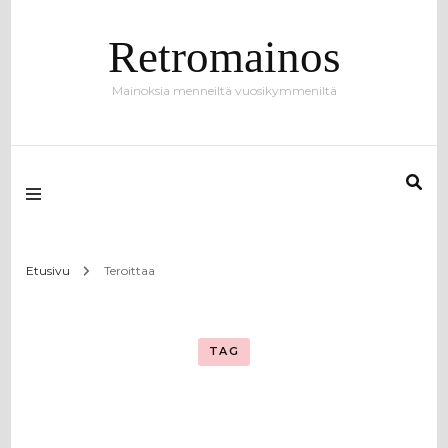
Retromainos
Mainoksia menneiltä vuosikymmeniltä
Etusivu
Teroittaa
TAG