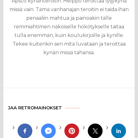
Apsco kynänteroitin. Helppo teroittaa lyijykynä
missä vain. Tämä vanhanajan teroitin ei taida ihan
penaaliin mahtua ja painoakin tälle
remmiahtimen näköiselle hökötykselle taitaa
tulla enemmän, kuin koulukirjoille ja kynille.
Tekee kuitenkin sen mitä luvataan ja teroittaa
kynän missä tahansa.
JAA RETROMAINOKSET