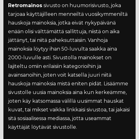
Retromainos
sivusto on huumorisivusto, joka
tarjoaa käyttäjilleen menneiltä vuosikymmeniltä
hauskoja mainoksia, jotka eivät nykypäivänä
enään olisi välttämättä sallittuja, niistä on aika
jättänyt, tai niitä paheksuttaisiin. Vanhoja
mainoksia löytyy ihan 50-luvulta saakka aina
2000-luvulle asti. Sivustolla mainokset on
lajiteltu omiin erilaisiin kategorioihin ja
avainsanoihin, joten voit katsella juuri niitä
hauskoja mainoksia mistä eniten pidät. Lisäämme
sivustolle uusia mainoksia aina kun kerkeämme,
joten käy katsomassa välillä uusimmat hauskat
kuvat, tai mikset vaikka linkkaisi sivustoa, tai jakaisi
sitä sosiaalisessa mediassa, jotta useammat
käyttäjät löytävät sivustolle.