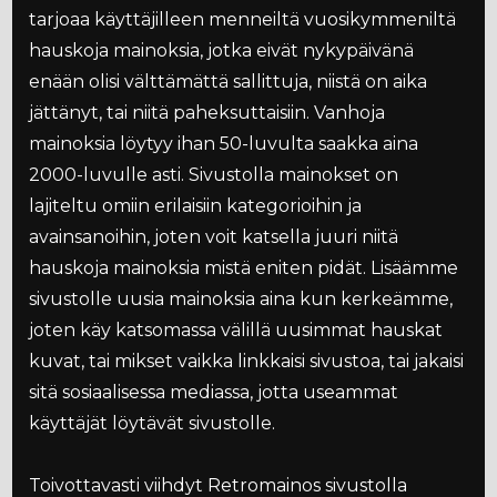
tarjoaa käyttäjilleen menneiltä vuosikymmeniltä
hauskoja mainoksia, jotka eivät nykypäivänä
enään olisi välttämättä sallittuja, niistä on aika
jättänyt, tai niitä paheksuttaisiin. Vanhoja
mainoksia löytyy ihan 50-luvulta saakka aina
2000-luvulle asti. Sivustolla mainokset on
lajiteltu omiin erilaisiin kategorioihin ja
avainsanoihin, joten voit katsella juuri niitä
hauskoja mainoksia mistä eniten pidät. Lisäämme
sivustolle uusia mainoksia aina kun kerkeämme,
joten käy katsomassa välillä uusimmat hauskat
kuvat, tai mikset vaikka linkkaisi sivustoa, tai jakaisi
sitä sosiaalisessa mediassa, jotta useammat
käyttäjät löytävät sivustolle.
Toivottavasti viihdyt Retromainos sivustolla