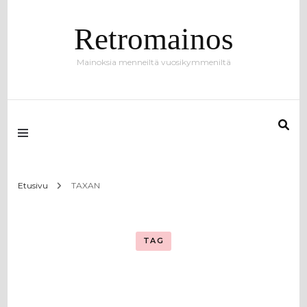
Retromainos
Mainoksia menneiltä vuosikymmeniltä
Etusivu
TAXAN
TAG