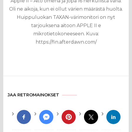
Apple II – Aito omena ja jopa 16 herkullista väriä.
Oli ne aikoja, kun ei ollut värien määrästä huolta.
Huippuluokan TAXAN-värimonitori on nyt
tarjouksena aitoon APPLE II e
mikrotietokoneeseen. Kuva:
https://fin.afterdawn.com/
JAA RETROMAINOKSET