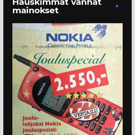
Hauskimmat vanhat
mainokset