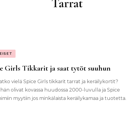
Tarrat
EISET
e Girls Tikkarit ja saat tytöt suuhun
tko vielä Spice Girls tikkarit tarrat ja keräilykortit?
än olivat kovassa huudossa 2000-luvulla ja Spice
nimiin myytiin jos minkälaista keräilykamaa ja tuotetta.