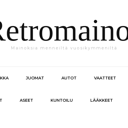
etromain
Mainoksia menneiltä vuosikymmeniltä
IKKA
JUOMAT
AUTOT
VAATTEET
T
ASEET
KUNTOILU
LÄÄKKEET