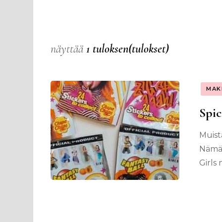
näyttää
1 tuloksen(tulokset)
MAK
Spic
Muista
Nämäh
Girls 