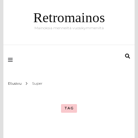
Retromainos
Mainoksia menneiltä vuosikymmeniltä
Etusivu
Super
TAG