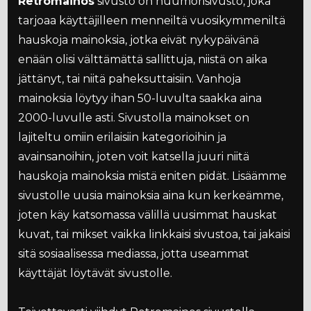
Retromainos
sivusto on huumorisivusto, joka
tarjoaa käyttäjilleen menneiltä vuosikymmeniltä
hauskoja mainoksia, jotka eivät nykypäivänä
enään olisi välttämättä sallittuja, niistä on aika
jättänyt, tai niitä paheksuttaisiin. Vanhoja
mainoksia löytyy ihan 50-luvulta saakka aina
2000-luvulle asti. Sivustolla mainokset on
lajiteltu omiin erilaisiin kategorioihin ja
avainsanoihin, joten voit katsella juuri niitä
hauskoja mainoksia mistä eniten pidät. Lisäämme
sivustolle uusia mainoksia aina kun kerkeämme,
joten käy katsomassa välillä uusimmat hauskat
kuvat, tai mikset vaikka linkkaisi sivustoa, tai jakaisi
sitä sosiaalisessa mediassa, jotta useammat
käyttäjät löytävät sivustolle.