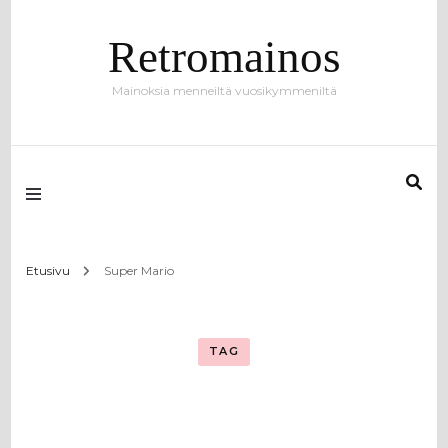
Retromainos
Mainoksia menneiltä vuosikymmeniltä
Etusivu
Super Mario
TAG