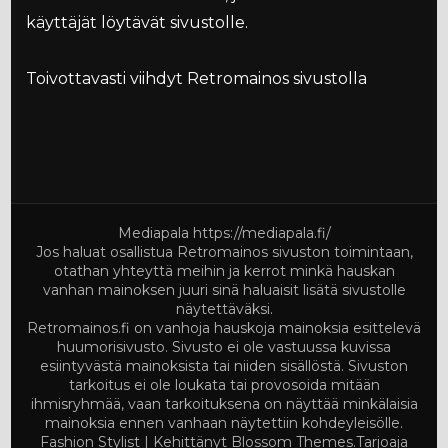
käyttäjät löytävät sivustolle.
Toivottavasti viihdyt Retromainos sivustolla
Mediapala
https://mediapala.fi/
Jos haluat osallistua Retromainos sivuston toimintaan,
otathan yhteyttä meihin ja kerrot minkä hauskan
vanhan mainoksen juuri sinä haluaisit lisätä sivustolle
näytettäväksi.
Retromainos.fi on vanhoja hauskoja mainoksia esittelevä
huumorisivusto. Sivusto ei ole vastuussa kuvissa
esiintyvästä mainoksista tai niiden sisällöstä. Sivuston
tarkoitus ei ole loukata tai provosoida mitään
ihmisryhmää, vaan tarkoituksena on näyttää minkälaisia
mainoksia ennen vanhaan näytettiin kohdeyleisölle.
Fashion Stylist | Kehittänyt
Blossom Themes
.Tarjoaja