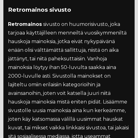
Retromainos sivusto
Retromainos
sivusto on huumorisivusto, joka
tarjoaa käyttäjilleen menneiltä vuosikymmeniltä
hauskoja mainoksia, jotka eivät nykypäivänä
enään olisi välttämättä sallittuja, niistä on aika
jättänyt, tai niitä paheksuttaisiin. Vanhoja
mainoksia löytyy ihan 50-luvulta saakka aina
2000-luvulle asti. Sivustolla mainokset on
lajiteltu omiin erilaisiin kategorioihin ja
avainsanoihin, joten voit katsella juuri niitä
hauskoja mainoksia mistä eniten pidät. Lisäämme
sivustolle uusia mainoksia aina kun kerkeämme,
joten käy katsomassa välillä uusimmat hauskat
kuvat, tai mikset vaikka linkkaisi sivustoa, tai jakaisi
sitä sosiaalisessa mediassa, jotta useammat