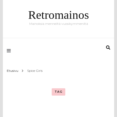
Retromainos
Mainoksia menneiltä vuosikymmeniltä
Etusivu
Spice Girls
TAG