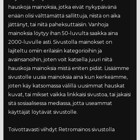
hauskoja mainoksia, jotka eivät nykypäivänä
enään olisi välttämättä sallittuja, niistä on aika
jättänyt, tai niitä paheksuttaisiin. Vanhoja
mainoksia löytyy ihan 50-luvulta saakka aina
2000-luvulle asti. Sivustolla mainokset on
lajiteltu omiin erilaisiin kategorioihin ja
avainsanoihin, joten voit katsella juuri niitä
hauskoja mainoksia mistä eniten pidät. Lisäämme
sivustolle uusia mainoksia aina kun kerkeämme,
joten käy katsomassa välillä uusimmat hauskat
kuvat, tai mikset vaikka linkkaisi sivustoa, tai jakaisi
sitä sosiaalisessa mediassa, jotta useammat
käyttäjät löytävät sivustolle.
Toivottavasti viihdyt Retromainos sivustolla